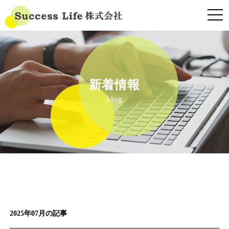
t
o
g
g
l
新着情報
e
blog
n
a
v
i
g
a
t
i
2025年07月の記事
o