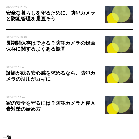
n
2025/7/23 11:45
安全な暮らしを守るために、防犯カメラ
と防犯管理を見直そう
2025/7/15 10:48
長期間保存はできる？防犯カメラの録画
保存に関するよくある疑問
2025/7/7 11:40
証拠が残る安心感を求めるなら、防犯カ
メラの活用がカギに
2025/7/1 12:42
家の安全を守るには？防犯カメラと侵入
者対策の始め方
一覧